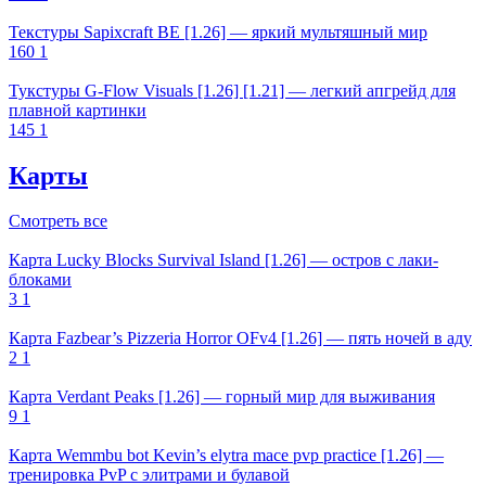
Текстуры Sapixcraft BE [1.26] — яркий мультяшный мир
160
1
Тукстуры G-Flow Visuals [1.26] [1.21] — легкий апгрейд для
плавной картинки
145
1
Карты
Смотреть все
Карта Lucky Blocks Survival Island [1.26] — остров с лаки-
блоками
3
1
Карта Fazbear’s Pizzeria Horror OFv4 [1.26] — пять ночей в аду
2
1
Карта Verdant Peaks [1.26] — горный мир для выживания
9
1
Карта Wemmbu bot Kevin’s elytra mace pvp practice [1.26] —
тренировка PvP с элитрами и булавой