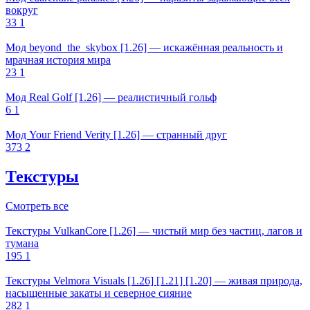
вокруг
33
1
Мод beyond_the_skybox [1.26] — искажённая реальность и
мрачная история мира
23
1
Мод Real Golf [1.26] — реалистичный гольф
6
1
Мод Your Friend Verity [1.26] — странный друг
373
2
Текстуры
Смотреть все
Текстуры VulkanCore [1.26] — чистый мир без частиц, лагов и
тумана
195
1
Текстуры Velmora Visuals [1.26] [1.21] [1.20] — живая природа,
насыщенные закаты и северное сияние
282
1