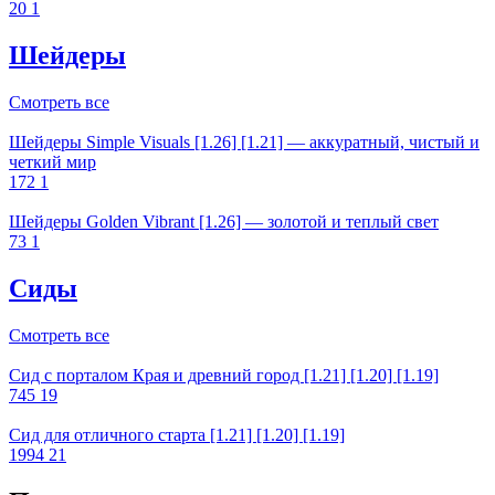
20
1
Шейдеры
Смотреть все
Шейдеры Simple Visuals [1.26] [1.21] — аккуратный, чистый и
четкий мир
172
1
Шейдеры Golden Vibrant [1.26] — золотой и теплый свет
73
1
Сиды
Смотреть все
Cид с порталом Края и древний город [1.21] [1.20] [1.19]
745
19
Сид для отличного старта [1.21] [1.20] [1.19]
1994
21