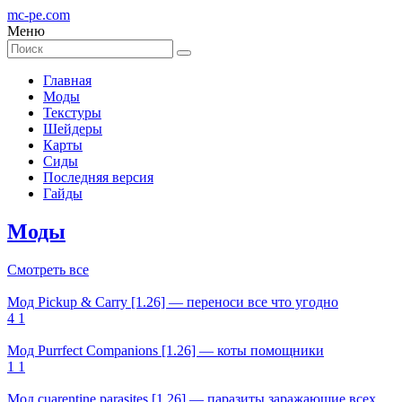
mc-pe
.com
Меню
Главная
Моды
Текстуры
Шейдеры
Карты
Сиды
Последняя версия
Гайды
Моды
Смотреть все
Мод Pickup & Carry [1.26] — переноси все что угодно
4
1
Мод Purrfect Companions [1.26] — коты помощники
1
1
Мод cuarentine parasites [1.26] — паразиты заражающие всех