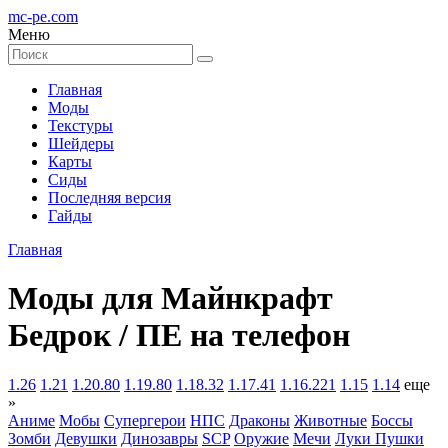
mc-pe
.com
Меню
Главная
Моды
Текстуры
Шейдеры
Карты
Сиды
Последняя версия
Гайды
Главная
Моды для Майнкрафт
Бедрок / ПЕ на телефон
1.26
1.21
1.20.80
1.19.80
1.18.32
1.17.41
1.16.221
1.15
1.14
еще
»
Аниме
Мобы
Супергерои
НПС
Драконы
Животные
Боссы
Зомби
Девушки
Динозавры
SCP
Оружие
Мечи
Луки
Пушки