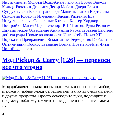
Инструменты
Молоты
Волшебные палочки
Броня
Одежда
Кольца
Рюкзаки
Динамит
Декор
Мебель
Двери
Блоки
Сундуки
Лаки Блоки
Транспорт
Машины
Танки
Вертолеты
Самолеты
Корабли
Измерения
Биомы
Растения
Еда
Индустриальные
Солнечные Батареи
Карьер
Хардкор
Постройки
Магия
Чары
Телепорт
РПГ
Погода
Руды
Реализм
Динамическое Освещение
Анимации
Рубка деревьев
Быстрая
добыча руды
Новые возможности
Интерфейс
Показ ХП
Подсказки
Превращение
Выживание
Фермерство
Глобальные
Оптимизация
Космос
Звездные Войны
Новые крафты
Читы
Новый год
еще »
Мод Pickup & Carry [1.26] — переноси
все что угодно
Мод добавляет возможность поднимать и переносить мобов,
игроков и любые блоки с предметами, включая сундуки, печи
и другие предметы. Просто освободите руки, подойдите к
предмету поближе, зажмите приседание и прыгните. Таким
…
4
1