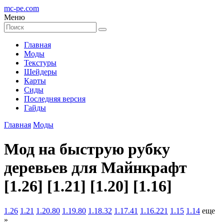
mc-pe
.com
Меню
Главная
Моды
Текстуры
Шейдеры
Карты
Сиды
Последняя версия
Гайды
Главная
Моды
Мод на быструю рубку
деревьев для Майнкрафт
[1.26] [1.21] [1.20] [1.16]
1.26
1.21
1.20.80
1.19.80
1.18.32
1.17.41
1.16.221
1.15
1.14
еще
»