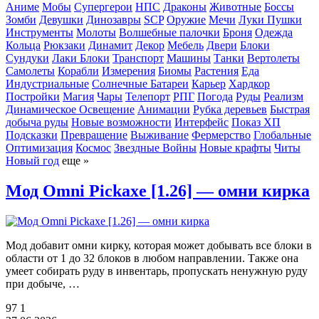
Аниме
Мобы
Супергерои
НПС
Драконы
Животные
Боссы
Зомби
Девушки
Динозавры
SCP
Оружие
Мечи
Луки
Пушки
Инструменты
Молоты
Волшебные палочки
Броня
Одежда
Кольца
Рюкзаки
Динамит
Декор
Мебель
Двери
Блоки
Сундуки
Лаки Блоки
Транспорт
Машины
Танки
Вертолеты
Самолеты
Корабли
Измерения
Биомы
Растения
Еда
Индустриальные
Солнечные Батареи
Карьер
Хардкор
Постройки
Магия
Чары
Телепорт
РПГ
Погода
Руды
Реализм
Динамическое Освещение
Анимации
Рубка деревьев
Быстрая
добыча руды
Новые возможности
Интерфейс
Показ ХП
Подсказки
Превращение
Выживание
Фермерство
Глобальные
Оптимизация
Космос
Звездные Войны
Новые крафты
Читы
Новый год
еще »
Мод Omni Pickaxe [1.26] — омни кирка
Мод добавит омни кирку, которая может добывать все блоки в
области от 1 до 32 блоков в любом направлении. Также она
умеет собирать руду в инвентарь, пропускать ненужную руду
при добыче, …
97
1