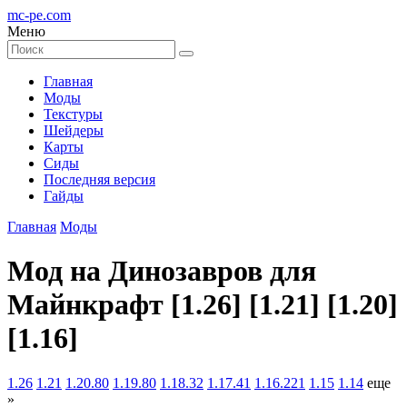
mc-pe
.com
Меню
Главная
Моды
Текстуры
Шейдеры
Карты
Сиды
Последняя версия
Гайды
Главная
Моды
Мод на Динозавров для
Майнкрафт [1.26] [1.21] [1.20]
[1.16]
1.26
1.21
1.20.80
1.19.80
1.18.32
1.17.41
1.16.221
1.15
1.14
еще
»