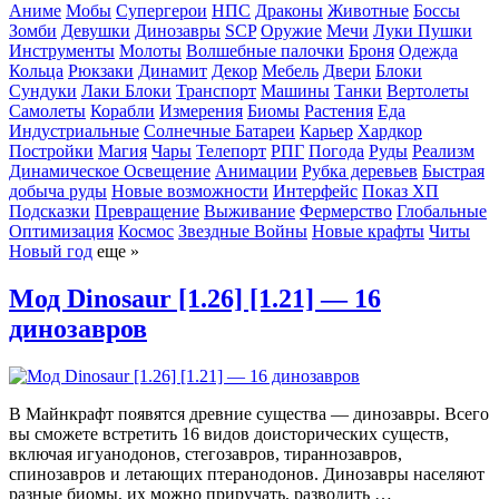
Аниме
Мобы
Супергерои
НПС
Драконы
Животные
Боссы
Зомби
Девушки
Динозавры
SCP
Оружие
Мечи
Луки
Пушки
Инструменты
Молоты
Волшебные палочки
Броня
Одежда
Кольца
Рюкзаки
Динамит
Декор
Мебель
Двери
Блоки
Сундуки
Лаки Блоки
Транспорт
Машины
Танки
Вертолеты
Самолеты
Корабли
Измерения
Биомы
Растения
Еда
Индустриальные
Солнечные Батареи
Карьер
Хардкор
Постройки
Магия
Чары
Телепорт
РПГ
Погода
Руды
Реализм
Динамическое Освещение
Анимации
Рубка деревьев
Быстрая
добыча руды
Новые возможности
Интерфейс
Показ ХП
Подсказки
Превращение
Выживание
Фермерство
Глобальные
Оптимизация
Космос
Звездные Войны
Новые крафты
Читы
Новый год
еще »
Мод Dinosaur [1.26] [1.21] — 16
динозавров
В Майнкрафт появятся древние существа — динозавры. Всего
вы сможете встретить 16 видов доисторических существ,
включая игуанодонов, стегозавров, тираннозавров,
спинозавров и летающих птеранодонов. Динозавры населяют
разные биомы, их можно приручать, разводить …