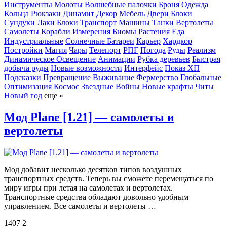
Инструменты
Молоты
Волшебные палочки
Броня
Одежда
Кольца
Рюкзаки
Динамит
Декор
Мебель
Двери
Блоки
Сундуки
Лаки Блоки
Транспорт
Машины
Танки
Вертолеты
Самолеты
Корабли
Измерения
Биомы
Растения
Еда
Индустриальные
Солнечные Батареи
Карьер
Хардкор
Постройки
Магия
Чары
Телепорт
РПГ
Погода
Руды
Реализм
Динамическое Освещение
Анимации
Рубка деревьев
Быстрая
добыча руды
Новые возможности
Интерфейс
Показ ХП
Подсказки
Превращение
Выживание
Фермерство
Глобальные
Оптимизация
Космос
Звездные Войны
Новые крафты
Читы
Новый год
еще »
Мод Plane [1.21] — самолеты и
вертолеты
Мод добавит несколько десятков типов воздушных
транспортных средств. Теперь вы сможете перемещаться по
миру игры при летая на самолетах и вертолетах.
Транспортные средства обладают довольно удобным
управлением. Все самолеты и вертолеты …
1407
2