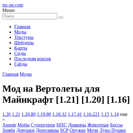
mc-pe
.com
Меню
Главная
Моды
Текстуры
Шейдеры
Карты
Сиды
Последняя версия
Гайды
Главная
Моды
Мод на Вертолеты для
Майнкрафт [1.21] [1.20] [1.16]
1.26
1.21
1.20.80
1.19.80
1.18.32
1.17.41
1.16.221
1.15
1.14
еще
»
Аниме
Мобы
Супергерои
НПС
Драконы
Животные
Боссы
Зомби
Девушки
Динозавры
SCP
Оружие
Мечи
Луки
Пушки