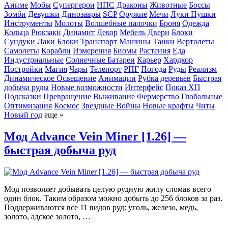
Аниме
Мобы
Супергерои
НПС
Драконы
Животные
Боссы
Зомби
Девушки
Динозавры
SCP
Оружие
Мечи
Луки
Пушки
Инструменты
Молоты
Волшебные палочки
Броня
Одежда
Кольца
Рюкзаки
Динамит
Декор
Мебель
Двери
Блоки
Сундуки
Лаки Блоки
Транспорт
Машины
Танки
Вертолеты
Самолеты
Корабли
Измерения
Биомы
Растения
Еда
Индустриальные
Солнечные Батареи
Карьер
Хардкор
Постройки
Магия
Чары
Телепорт
РПГ
Погода
Руды
Реализм
Динамическое Освещение
Анимации
Рубка деревьев
Быстрая
добыча руды
Новые возможности
Интерфейс
Показ ХП
Подсказки
Превращение
Выживание
Фермерство
Глобальные
Оптимизация
Космос
Звездные Войны
Новые крафты
Читы
Новый год
еще »
Мод Advance Vein Miner [1.26] —
быстрая добыча руд
Мод позволяет добывать целую рудную жилу сломав всего
один блок. Таким образом можно добыть до 256 блоков за раз.
Поддерживаются все 11 видов руд: уголь, железо, медь,
золото, адское золото, …