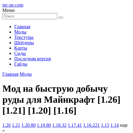
mc-pe
.com
Меню
Главная
Моды
Текстуры
Шейдеры
Карты
Сиды
Последняя версия
Гайды
Главная
Моды
Мод на быструю добычу
руды для Майнкрафт [1.26]
[1.21] [1.20] [1.16]
1.26
1.21
1.20.80
1.19.80
1.18.32
1.17.41
1.16.221
1.15
1.14
еще
»