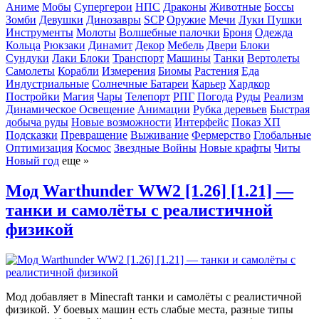
Аниме
Мобы
Супергерои
НПС
Драконы
Животные
Боссы
Зомби
Девушки
Динозавры
SCP
Оружие
Мечи
Луки
Пушки
Инструменты
Молоты
Волшебные палочки
Броня
Одежда
Кольца
Рюкзаки
Динамит
Декор
Мебель
Двери
Блоки
Сундуки
Лаки Блоки
Транспорт
Машины
Танки
Вертолеты
Самолеты
Корабли
Измерения
Биомы
Растения
Еда
Индустриальные
Солнечные Батареи
Карьер
Хардкор
Постройки
Магия
Чары
Телепорт
РПГ
Погода
Руды
Реализм
Динамическое Освещение
Анимации
Рубка деревьев
Быстрая
добыча руды
Новые возможности
Интерфейс
Показ ХП
Подсказки
Превращение
Выживание
Фермерство
Глобальные
Оптимизация
Космос
Звездные Войны
Новые крафты
Читы
Новый год
еще »
Мод Warthunder WW2 [1.26] [1.21] —
танки и самолёты с реалистичной
физикой
Мод добавляет в Minecraft танки и самолёты с реалистичной
физикой. У боевых машин есть слабые места, разные типы