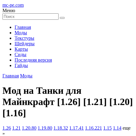
mc-pe
.com
Меню
Главная
Моды
Текстуры
Шейдеры
Карты
Сиды
Последняя версия
Гайды
Главная
Моды
Мод на Танки для
Майнкрафт [1.26] [1.21] [1.20]
[1.16]
1.26
1.21
1.20.80
1.19.80
1.18.32
1.17.41
1.16.221
1.15
1.14
еще
»