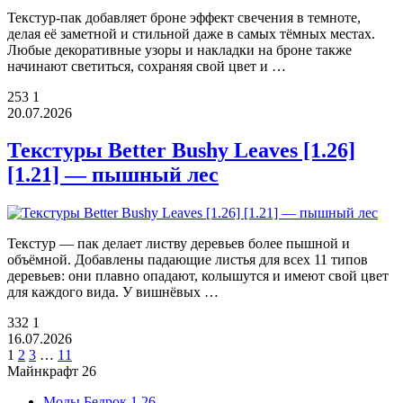
Текстур-пак добавляет броне эффект свечения в темноте,
делая её заметной и стильной даже в самых тёмных местах.
Любые декоративные узоры и накладки на броне также
начинают светиться, сохраняя свой цвет и …
253
1
20.07.2026
Текстуры Better Bushy Leaves [1.26]
[1.21] — пышный лес
Текстур — пак делает листву деревьев более пышной и
объёмной. Добавлены падающие листья для всех 11 типов
деревьев: они плавно опадают, колышутся и имеют свой цвет
для каждого вида. У вишнёвых …
332
1
16.07.2026
1
2
3
…
11
Майнкрафт 26
Моды Бедрок 1.26