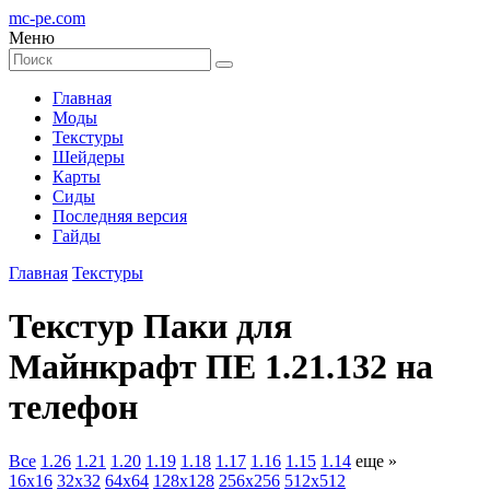
mc-pe
.com
Меню
Главная
Моды
Текстуры
Шейдеры
Карты
Сиды
Последняя версия
Гайды
Главная
Текстуры
Текстур Паки для
Майнкрафт ПЕ 1.21.132 на
телефон
Все
1.26
1.21
1.20
1.19
1.18
1.17
1.16
1.15
1.14
еще »
16x16
32x32
64x64
128x128
256x256
512x512