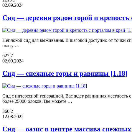
02.09.2024
Cид — деревня рядом горой и крепость c 
Неплохой сид для выживания. В шаговой доступно от точки спа
охоту …
627
7
02.09.2024
Сид — снежные горы и равнины [1.18]
Cид с интересной генерацией. Вас ждет равнинная местность с
более 25000 блоков. Вы можете …
360
2
12.08.2022
Сид — оазис в центре массива снежных г