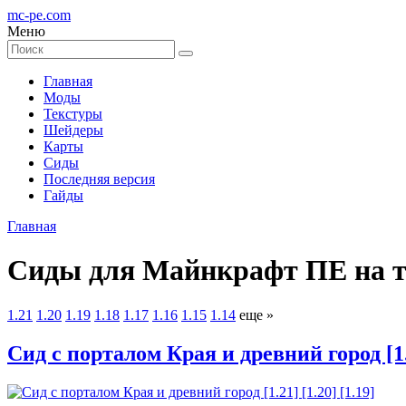
mc-pe
.com
Меню
Главная
Моды
Текстуры
Шейдеры
Карты
Сиды
Последняя версия
Гайды
Главная
Сиды для Майнкрафт ПЕ на теле
1.21
1.20
1.19
1.18
1.17
1.16
1.15
1.14
еще »
Cид с порталом Края и древний город [1.2