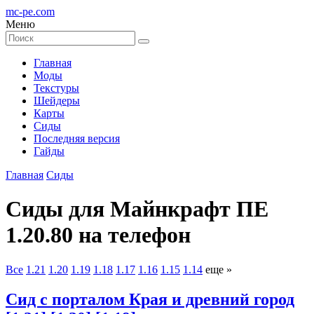
mc-pe
.com
Меню
Главная
Моды
Текстуры
Шейдеры
Карты
Сиды
Последняя версия
Гайды
Главная
Сиды
Сиды для Майнкрафт ПЕ
1.20.80 на телефон
Все
1.21
1.20
1.19
1.18
1.17
1.16
1.15
1.14
еще »
Cид с порталом Края и древний город