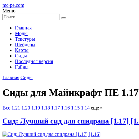
mc-pe
.com
Меню
Главная
Моды
Текстуры
Шейдеры
Карты
Сиды
Последняя версия
Гайды
Главная
Сиды
Сиды для Майнкрафт ПЕ 1.17.
Все
1.21
1.20
1.19
1.18
1.17
1.16
1.15
1.14
еще »
Сид: Лучший сид для спидрана [1.17] [1.