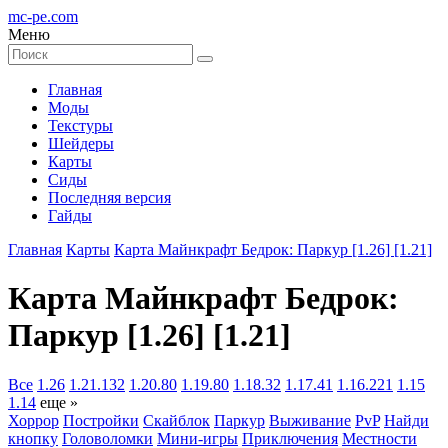
mc-pe
.com
Меню
Главная
Моды
Текстуры
Шейдеры
Карты
Сиды
Последняя версия
Гайды
Главная
Карты
Карта Майнкрафт Бедрок: Паркур [1.26] [1.21]
Карта Майнкрафт Бедрок:
Паркур [1.26] [1.21]
Все
1.26
1.21.132
1.20.80
1.19.80
1.18.32
1.17.41
1.16.221
1.15
1.14
еще »
Хоррор
Постройки
Скайблок
Паркур
Выживание
PvP
Найди
кнопку
Головоломки
Мини-игры
Приключения
Местности