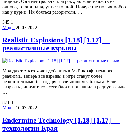
индюки. Они нейтральны к игроку, но если напасть на
одного, то они нападут все толпой. Поведение новых мобов
как у куриц. Их бояться разорители. …
345
1
Моды
20.03.2022
Realistic Explosions [1.18] [1.17] —
реалистичные взрывы
Мод для тех кто хочет добавить в Майнкрафт немного
реализма. Теперь все взрывы в игре станут более
реалистичными благодаря разлетающемся блокам. Если
взорвать динамит, то всего блоки попавшие в радиус взрыва
…
871
3
Моды
16.03.2022
Endermine Technology [1.18] [1.17] —
технологии Края