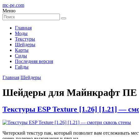
mc-pe
.com
Меню
Главная
Моды
Текстуры
Шейдеры
Карты
Сиды
Последняя версия
Гайды
Главная
Шейдеры
Шейдеры для Майнкрафт ПЕ 
Текстуры ESP Texture [1.26] [1.21] — с
Читерский текстур пак, который позволит вам отслеживать мес
очень полезно выживания и пвп на …