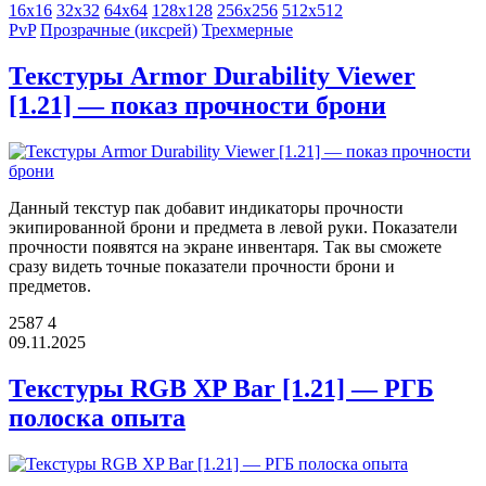
16x16
32x32
64x64
128x128
256x256
512x512
PvP
Прозрачные (иксрей)
Трехмерные
Текстуры Armor Durability Viewer
[1.21] — показ прочности брони
Данный текстур пак добавит индикаторы прочности
экипированной брони и предмета в левой руки. Показатели
прочности появятся на экране инвентаря. Так вы сможете
сразу видеть точные показатели прочности брони и
предметов.
2587
4
09.11.2025
Текстуры RGB XP Bar [1.21] — РГБ
полоска опыта