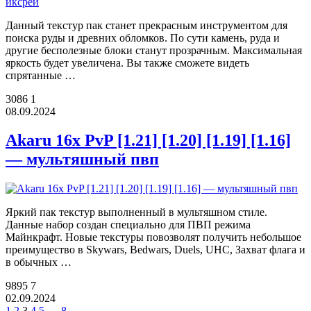
Данный текстур пак станет прекрасным инструментом для
поиска руды и древних обломков. По сути камень, руда и
другие бесполезные блоки станут прозрачным. Максимальная
яркость будет увеличена. Вы также сможете видеть
спрятанные …
3086
1
08.09.2024
Akaru 16x PvP [1.21] [1.20] [1.19] [1.16]
— мультяшный пвп
Яркий пак текстур выполненный в мультяшном стиле.
Данные набор создан специально для ПВП режима
Майнкрафт. Новые текстуры повозволят получить небольшое
преимущество в Skywars, Bedwars, Duels, UHC, Захват флага и
в обычных …
9895
7
02.09.2024
1
2
3
4
5
…
8