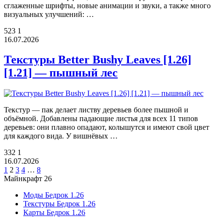
сглаженные шрифты, новые анимации и звуки, а также много
визуальных улучшений: …
523
1
16.07.2026
Текстуры Better Bushy Leaves [1.26]
[1.21] — пышный лес
Текстур — пак делает листву деревьев более пышной и
объёмной. Добавлены падающие листья для всех 11 типов
деревьев: они плавно опадают, колышутся и имеют свой цвет
для каждого вида. У вишнёвых …
332
1
16.07.2026
1
2
3
4
…
8
Майнкрафт 26
Моды Бедрок 1.26
Текстуры Бедрок 1.26
Карты Бедрок 1.26