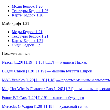
Моды Бедрок 1.26
Текстуры Бедрок 1.26
Карты Бедрок 1.26
Майнкрафт 1.21
Моды Бедрок 1.21
Текстуры Бедрок 1.21
Карты Бедрок 1.21
Сиды Бедрок 1.21
Похожие записи
Nascar [1.20] [1.19] [1.18] [1.17] — машины Наскар
Bugatti Chiron [1.20] [1.19] — машина Бугатти Широн
M&L Vehicles [1.20] [1.19] [1.18] — простые машины и самолет
Мод Hot Wheels Character Cars [1.26] [1.21] — машины персона
Future F.T Cars [1.20] [1.19] — машины будущего
Mercedes G Wagon [1.20] [1.19] — культовый гелик