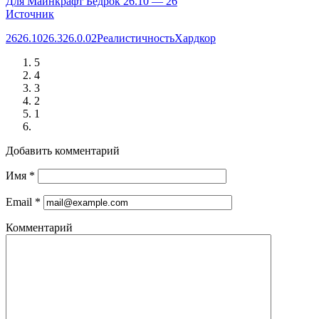
Для Майнкрафт Бедрок 26.10 — 26
Источник
26
26.10
26.3
26.0.02
Реалистичность
Хардкор
5
4
3
2
1
Добавить комментарий
Имя
*
Email
*
Комментарий