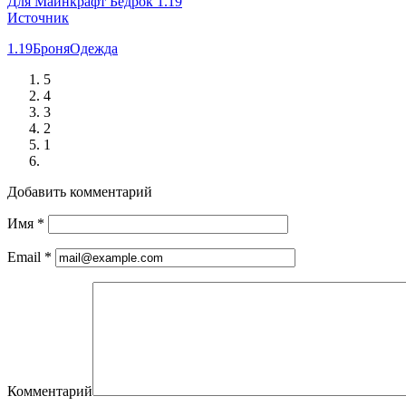
Для Майнкрафт Бедрок 1.19
Источник
1.19
Броня
Одежда
5
4
3
2
1
Добавить комментарий
Имя
*
Email
*
Комментарий