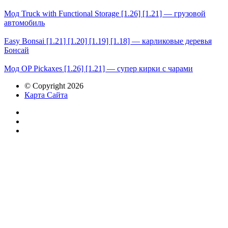
Мод Truck with Functional Storage [1.26] [1.21] — грузовой
автомобиль
Easy Bonsai [1.21] [1.20] [1.19] [1.18] — карликовые деревья
Бонсай
Мод OP Pickaxes [1.26] [1.21] — супер кирки с чарами
© Copyright 2026
Карта Сайта