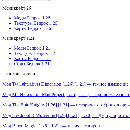
Майнкрафт 26
Моды Бедрок 1.26
Текстуры Бедрок 1.26
Карты Бедрок 1.26
Майнкрафт 1.21
Моды Бедрок 1.21
Текстуры Бедрок 1.21
Карты Бедрок 1.21
Сиды Бедрок 1.21
Похожие записи
Мод Twilight Abyss Dimension [1.26] [1.21] — темное измерение
Мод Mr. Nido’s Iron Man Project [1.26] [1.21] — броня железного
Мод The Epic Knights [1.26] [1.21] — историческая броня и ору
Мод Deadpool & Wolverine [1.26] [1.21] [1.20] — Дэдпул против
Мод Blood Magic [1.26] [1.21] — магия вампиров