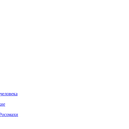
 человека
жие
 Росомахи