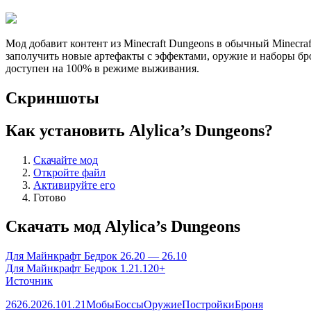
Мод добавит контент из Minecraft Dungeons в обычный Minecra
заполучить новые артефакты с эффектами, оружие и наборы бр
доступен на 100% в режиме выживания.
Скриншоты
Как установить Alylica’s Dungeons?
Скачайте мод
Откройте файл
Активируйте его
Готово
Скачать мод Alylica’s Dungeons
Для Майнкрафт Бедрок 26.20 — 26.10
Для Майнкрафт Бедрок 1.21.120+
Источник
26
26.20
26.10
1.21
Мобы
Боссы
Оружие
Постройки
Броня