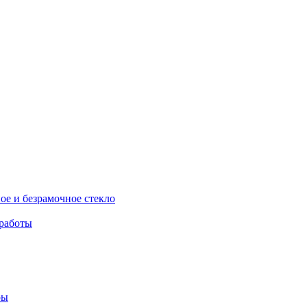
чное и безрамочное стекло
 работы
ры