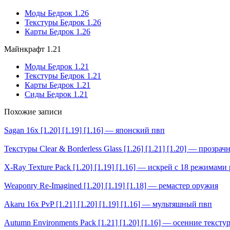
Моды Бедрок 1.26
Текстуры Бедрок 1.26
Карты Бедрок 1.26
Майнкрафт 1.21
Моды Бедрок 1.21
Текстуры Бедрок 1.21
Карты Бедрок 1.21
Сиды Бедрок 1.21
Похожие записи
Sagan 16x [1.20] [1.19] [1.16] — японский пвп
Текстуры Clear & Borderless Glass [1.26] [1.21] [1.20] — прозра
X-Ray Texture Pack [1.20] [1.19] [1.16] — искрей с 18 режимами
Weaponry Re-Imagined [1.20] [1.19] [1.18] — ремастер оружия
Akaru 16x PvP [1.21] [1.20] [1.19] [1.16] — мультяшный пвп
Autumn Environments Pack [1.21] [1.20] [1.16] — осенние тексту