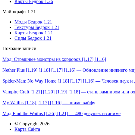
Карты Бедрок 1.26
Майнкрафт 1.21
Моды Бедрок 1.21
Текстуры Бедрок 1.21
Карты Бедрок 1.21
Сиды Бедрок 1.21
Похожие записи
Мод: Страшные монстры из хорроров [1.17] [1.16]
Nether Plus [1.19] [1.18] [1.17] [1.16] — Обновление нижнего ми
Spider-Man: No Way Home [1.18] [1.17] [1.16] — Человек паук 
Vampire Craft [1.21] [1.20] [1.19] [1.18] — стань вампиром или 
My Waifus [1.18] [1.17] [1.16] — аниме вайфу
Мод Find the Waifus [1.26] [1.21] — 480 девушек из аниме
© Copyright 2026
Карта Сайта