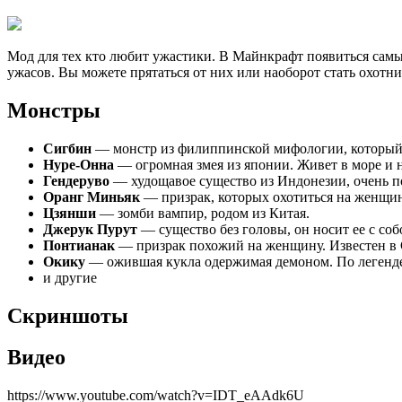
Мод для тех кто любит ужастики. В Майнкрафт появиться самы
ужасов. Вы можете прятаться от них или наоборот стать охотни
Монстры
Сигбин
— монстр из филиппинской мифологии, который по
Нуре-Онна
— огромная змея из японии. Живет в море и н
Гендеруво
— худощавое существо из Индонезии, очень по
Оранг Миньяк
— призрак, которых охотиться на женщи
Цзянши
— зомби вампир, родом из Китая.
Джерук Пурут
— существо без головы, он носит ее с собо
Понтианак
— призрак похожий на женщину. Известен в
Окику
— ожившая кукла одержимая демоном. По легенде 
и другие
Скриншоты
Видео
https://www.youtube.com/watch?v=IDT_eAAdk6U