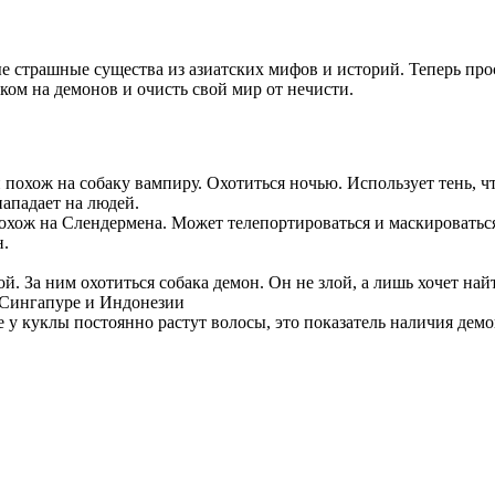
е страшные существа из азиатских мифов и историй. Теперь про
ком на демонов и очисть свой мир от нечисти.
хож на собаку вампиру. Охотиться ночью. Использует тень, что
ападает на людей.
хож на Слендермена. Может телепортироваться и маскироваться
н.
й. За ним охотиться собака демон. Он не злой, а лишь хочет най
 Сингапуре и Индонезии
у куклы постоянно растут волосы, это показатель наличия демо