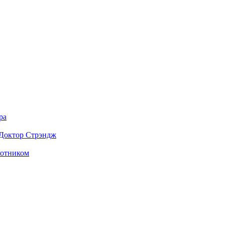
ра
и Доктор Стрэндж
охотником