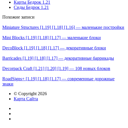
Карты Бедрок 1.21
Сиды Бедрок 1.21
Похожие записи
Miniature Structures [1.19] [1.18] [1.16] — маленькие постройки
Mini Blocks [1.19] [1.18] [1.17] — маленькие блоки
DecoBlock [1.19] [1.18] [1.17] — декоративные блоки
Barricades [1.19] [1.18] [1.17] — декоративные баррикады
Decorpack Craft [1.21] [1.20] [1.19] — 108 новых блоков
RoadSigns+ [1.19] [1.18] [1.17] — современные дорожные
знаки
© Copyright 2026
Карта Сайта