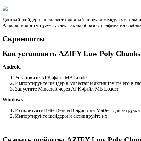
Данный шейдер пак сделает плавный переход между туманом и 
А дальше за ними уже туман. Таким образом графика на слабых
Скриншоты
Как установить AZIFY Low Poly Chunks
Android
Установите APK-файл MB Loader
Импортируйте шейдер в Minecraft и активируйте его в гл
Запустите Minecraft через APK-файл MB Loader
Windows
Используйте BetterRenderDragon или MatJect для загрузк
Импортируйте шейдеры и активируйте их
.
Скачать шейдеры AZIFY Low Poly Chun