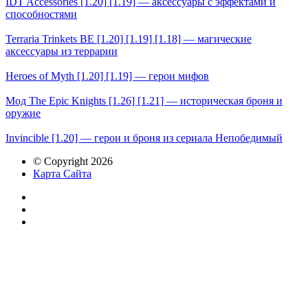
IDT Accessories [1.20] [1.19] — аксессуары с эффектами и
способностями
Terraria Trinkets BE [1.20] [1.19] [1.18] — магические
аксессуары из террарии
Heroes of Myth [1.20] [1.19] — герои мифов
Мод The Epic Knights [1.26] [1.21] — историческая броня и
оружие
Invincible [1.20] — герои и броня из сериала Непобедимый
© Copyright 2026
Карта Сайта