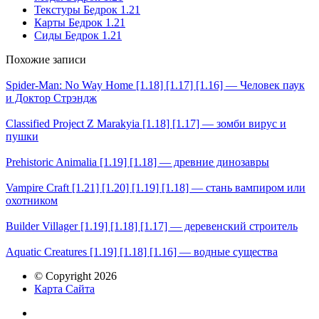
Текстуры Бедрок 1.21
Карты Бедрок 1.21
Сиды Бедрок 1.21
Похожие записи
Spider-Man: No Way Home [1.18] [1.17] [1.16] — Человек паук
и Доктор Стрэндж
Classified Project Z Marakyia [1.18] [1.17] — зомби вирус и
пушки
Prehistoric Animalia [1.19] [1.18] — древние динозавры
Vampire Craft [1.21] [1.20] [1.19] [1.18] — стань вампиром или
охотником
Builder Villager [1.19] [1.18] [1.17] — деревенский строитель
Aquatic Creatures [1.19] [1.18] [1.16] — водные существа
© Copyright 2026
Карта Сайта