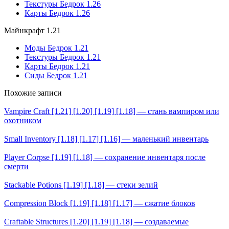
Текстуры Бедрок 1.26
Карты Бедрок 1.26
Майнкрафт 1.21
Моды Бедрок 1.21
Текстуры Бедрок 1.21
Карты Бедрок 1.21
Сиды Бедрок 1.21
Похожие записи
Vampire Craft [1.21] [1.20] [1.19] [1.18] — стань вампиром или
охотником
Small Inventory [1.18] [1.17] [1.16] — маленький инвентарь
Player Corpse [1.19] [1.18] — сохранение инвентаря после
смерти
Stackable Potions [1.19] [1.18] — стеки зелий
Compression Block [1.19] [1.18] [1.17] — сжатие блоков
Craftable Structures [1.20] [1.19] [1.18] — создаваемые