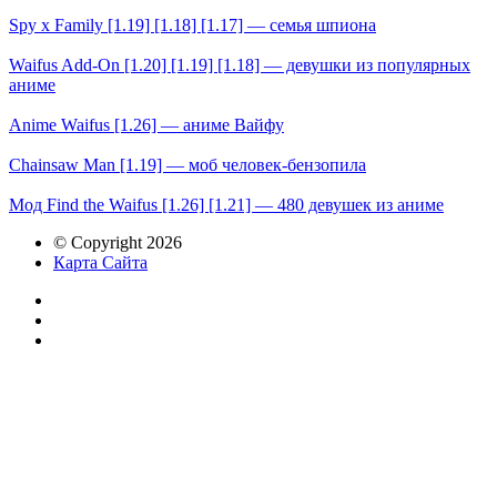
Spy x Family [1.19] [1.18] [1.17] — семья шпиона
Waifus Add-On [1.20] [1.19] [1.18] — девушки из популярных
аниме
Anime Waifus [1.26] — аниме Вайфу
Chainsaw Man [1.19] — моб человек-бензопила
Мод Find the Waifus [1.26] [1.21] — 480 девушек из аниме
© Copyright 2026
Карта Сайта