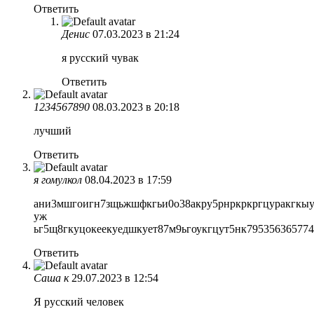
Ответить
Денис
07.03.2023 в 21:24
я русский чувак
Ответить
1234567890
08.03.2023 в 20:18
лучший
Ответить
я гомулкол
08.04.2023 в 17:59
ани3мшгоигн7зщьжшфкгьи0о38акру5рнркркргцуракгкыу
уж
ьг5щ8гкуцокеекуедшкует87м9ьгоукгцут5нк79535636577
Ответить
Саша к
29.07.2023 в 12:54
Я русский человек