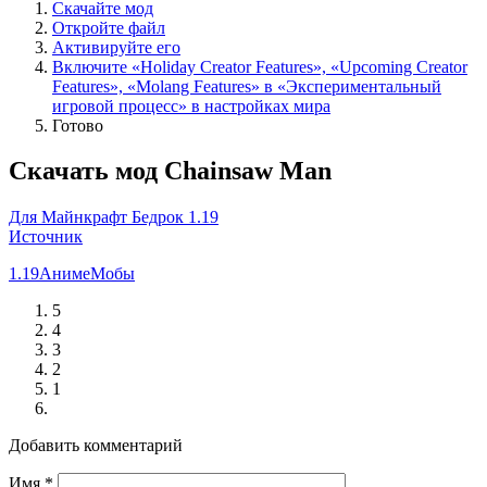
Скачайте мод
Откройте файл
Активируйте его
Включите «Holiday Creator Features», «Upcoming Creator
Features», «Molang Features» в «Экспериментальный
игровой процесс» в настройках мира
Готово
Скачать мод Chainsaw Man
Для Майнкрафт Бедрок 1.19
Источник
1.19
Аниме
Мобы
5
4
3
2
1
Добавить комментарий
Имя
*