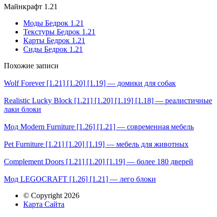
Майнкрафт 1.21
Моды Бедрок 1.21
Текстуры Бедрок 1.21
Карты Бедрок 1.21
Сиды Бедрок 1.21
Похожие записи
Wolf Forever [1.21] [1.20] [1.19] — домики для собак
Realistic Lucky Block [1.21] [1.20] [1.19] [1.18] — реалистичные
лаки блоки
Мод Modern Furniture [1.26] [1.21] — современная мебель
Pet Furniture [1.21] [1.20] [1.19] — мебель для животных
Complement Doors [1.21] [1.20] [1.19] — более 180 дверей
Мод LEGOCRAFT [1.26] [1.21] — лего блоки
© Copyright 2026
Карта Сайта