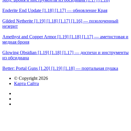
Enderite End Update [1.18] [1.17] — обновление Края
Gilded Netherite [1.19] [1.18] [1.17] [1.16] — позолоченный
незерит
Amethyst and Copper Armor [1.19] [1.18] [1.17] — аметистовая и
медная броня
Glowing Obsidian [1.19] [1.18] [1.17] — доспехи и инструменты
из обсидиана
Better: Portal Guns [1.20] [1.19] [1.18] — портальная пушка
© Copyright 2026
Карта Сайта