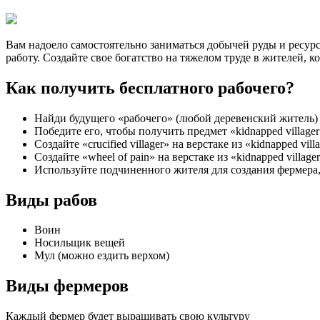
Вам надоело самостоятельно заниматься добычей руды и ресурс
работу. Создайте свое богатство на тяжелом труде в жителей, к
Как получить бесплатного рабочего?
Найди будущего «рабочего» (любой деревенский житель)
Победите его, чтобы получить предмет «kidnapped villag
Создайте «crucified villager» на верстаке из «kidnapped vi
Создайте «wheel of pain» на верстаке из «kidnapped villager»
Используйте подчиненного жителя для создания фермера,
Виды рабов
Воин
Носильщик вещей
Мул (можно ездить верхом)
Виды фермеров
Каждый фермер будет выращивать свою культуру