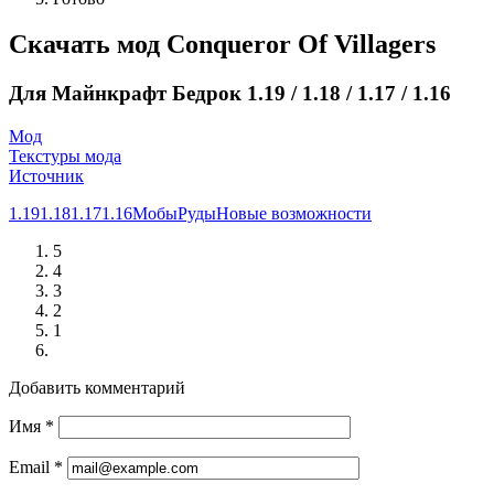
Скачать мод Conqueror Of Villagers
Для Майнкрафт Бедрок 1.19 / 1.18 / 1.17 / 1.16
Мод
Текстуры мода
Источник
1.19
1.18
1.17
1.16
Мобы
Руды
Новые возможности
5
4
3
2
1
Добавить комментарий
Имя
*
Email
*