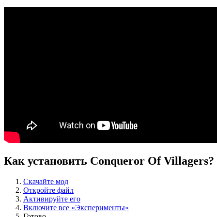
Как установить Conqueror Of Villagers?
Скачайте мод
Откройте файл
Активируйте его
Включите все «Эксперименты»
Готово