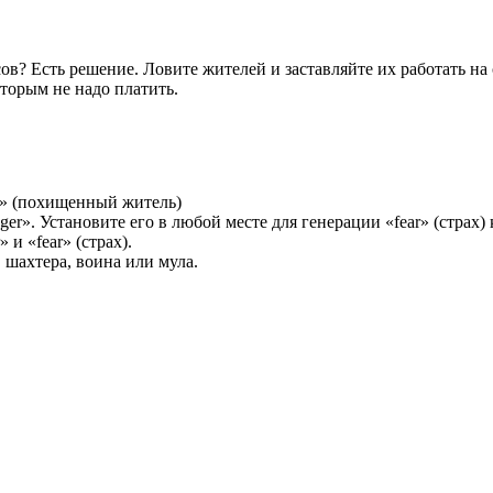
ов? Есть решение. Ловите жителей и заставляйте их работать н
оторым не надо платить.
er» (похищенный житель)
llager». Установите его в любой месте для генерации «fear» (страх
 и «fear» (страх).
 шахтера, воина или мула.