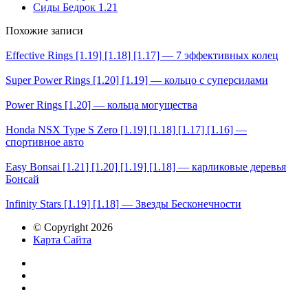
Сиды Бедрок 1.21
Похожие записи
Effective Rings [1.19] [1.18] [1.17] — 7 эффективных колец
Super Power Rings [1.20] [1.19] — кольцо с суперсилами
Power Rings [1.20] — кольца могущества
Honda NSX Type S Zero [1.19] [1.18] [1.17] [1.16] —
спортивное авто
Easy Bonsai [1.21] [1.20] [1.19] [1.18] — карликовые деревья
Бонсай
Infinity Stars [1.19] [1.18] — Звезды Бесконечности
© Copyright 2026
Карта Сайта