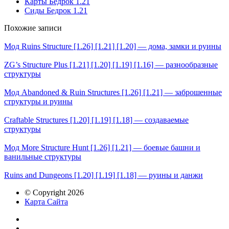
Карты Бедрок 1.21
Сиды Бедрок 1.21
Похожие записи
Мод Ruins Structure [1.26] [1.21] [1.20] — дома, замки и руины
ZG’s Structure Plus [1.21] [1.20] [1.19] [1.16] — разнообразные
структуры
Мод Abandoned & Ruin Structures [1.26] [1.21] — заброшенные
структуры и руины
Craftable Structures [1.20] [1.19] [1.18] — создаваемые
структуры
Мод More Structure Hunt [1.26] [1.21] — боевые башни и
ванильные структуры
Ruins and Dungeons [1.20] [1.19] [1.18] — руины и данжи
© Copyright 2026
Карта Сайта