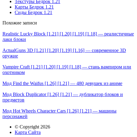
Текстуры Бедрок 1.21
Карты Бедрок 1.21
Сиды Бедрок 1.21
Похожие записи
Realistic Lucky Block [1.21] [1.20] [1.19] [1.18] — реалистичные
лаки блоки
ActualGuns 3D [1.21] [1.20] [1.19] [1.16] — современное 3D
оружие
Vampire Craft [1.21] [1.20] [1.19] [1.18] — стань вампиром или
охотником
Мод Find the Waifus [1.26] [1.21] — 480 девушек из аниме
Мод Block Duplicator [1.26] [1.21] — дубликатор блоков и
предметов
Мод Hot Wheels Character Cars [1.26] [1.21] — машины
персонажей
© Copyright 2026
Карта Сайта