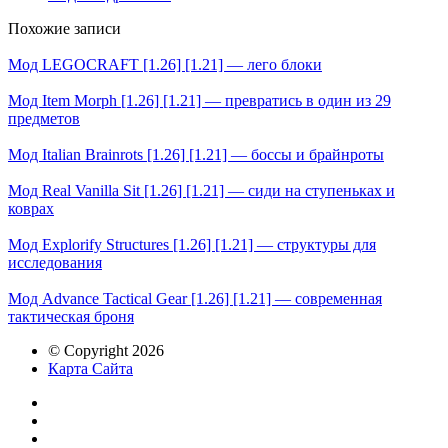
Похожие записи
Мод LEGOCRAFT [1.26] [1.21] — лего блоки
Мод Item Morph [1.26] [1.21] — превратись в один из 29
предметов
Мод Italian Brainrots [1.26] [1.21] — боссы и брайнроты
Мод Real Vanilla Sit [1.26] [1.21] — сиди на ступеньках и
коврах
Мод Explorify Structures [1.26] [1.21] — структуры для
исследования
Мод Advance Tactical Gear [1.26] [1.21] — современная
тактическая броня
© Copyright 2026
Карта Сайта