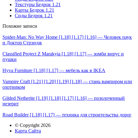
Текстуры Бедрок 1.21
Карты Бедрок 1.21
Сиды Бедрок 1.21
Похожие записи
Spider-Man: No Way Home [1.18] [1.17] [1.16] — Человек паук
и Доктор Стрэндж
Classified Project Z Marakyia [1.18] [1.17] — зомби вирус и
пушки
Hyva Furniture [1.18] [1.17] — мебель как в IKEA
Vampire Craft [1.21] [1.20] [1.19] [1.18] — стань вампиром или
охотником
Gilded Netherite [1.19] [1.18] [1.17] [1.16] — позолоченный
незерит
Road Builder [1.18] [1.17] — техника для строительства дорог
© Copyright 2026
Карта Сайта