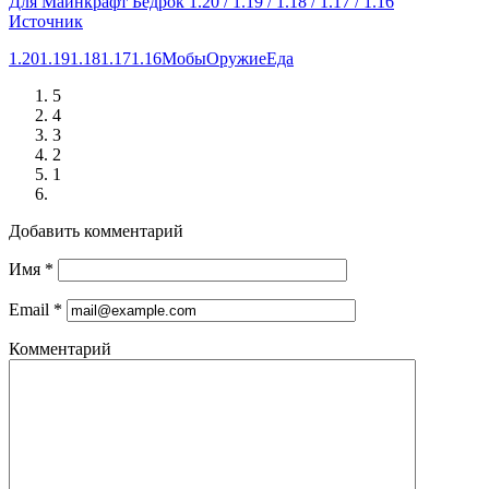
Для Майнкрафт Бедрок 1.20 / 1.19 / 1.18 / 1.17 / 1.16
Источник
1.20
1.19
1.18
1.17
1.16
Мобы
Оружие
Еда
5
4
3
2
1
Добавить комментарий
Имя
*
Email
*
Комментарий