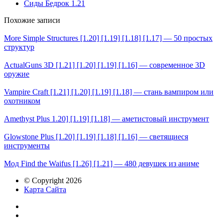
Сиды Бедрок 1.21
Похожие записи
More Simple Structures [1.20] [1.19] [1.18] [1.17] — 50 простых
структур
ActualGuns 3D [1.21] [1.20] [1.19] [1.16] — современное 3D
оружие
Vampire Craft [1.21] [1.20] [1.19] [1.18] — стань вампиром или
охотником
Amethyst Plus 1.20] [1.19] [1.18] — аметистовый инструмент
Glowstone Plus [1.20] [1.19] [1.18] [1.16] — светящиеся
инструменты
Мод Find the Waifus [1.26] [1.21] — 480 девушек из аниме
© Copyright 2026
Карта Сайта