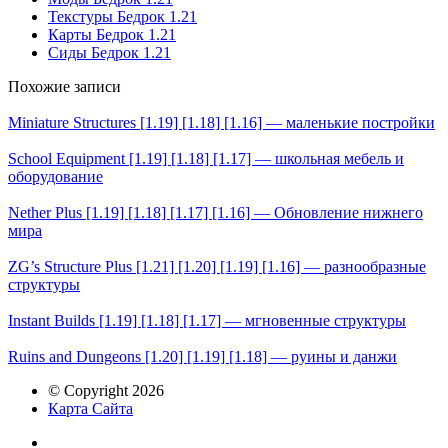
Текстуры Бедрок 1.21
Карты Бедрок 1.21
Сиды Бедрок 1.21
Похожие записи
Miniature Structures [1.19] [1.18] [1.16] — маленькие постройки
School Equipment [1.19] [1.18] [1.17] — школьная мебель и
оборудование
Nether Plus [1.19] [1.18] [1.17] [1.16] — Обновление нижнего
мира
ZG’s Structure Plus [1.21] [1.20] [1.19] [1.16] — разнообразные
структуры
Instant Builds [1.19] [1.18] [1.17] — мгновенные структуры
Ruins and Dungeons [1.20] [1.19] [1.18] — руины и данжи
© Copyright 2026
Карта Сайта