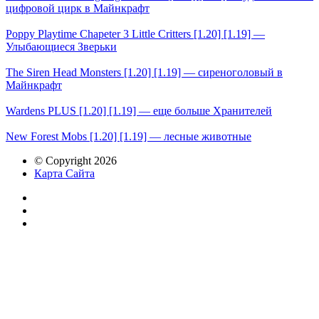
цифровой цирк в Майнкрафт
Poppy Playtime Chapeter 3 Little Critters [1.20] [1.19] —
Улыбающиеся Зверьки
The Siren Head Monsters [1.20] [1.19] — сиреноголовый в
Майнкрафт
Wardens PLUS [1.20] [1.19] — еще больше Хранителей
New Forest Mobs [1.20] [1.19] — лесные животные
© Copyright 2026
Карта Сайта