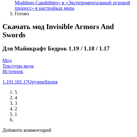
Moddings Capabilities» в «Экспериментальный игровой
процесс» в настройках мира
Готово
Скачать мод Invisible Armors And
Swords
Для Майнкрафт Бедрок 1.19 / 1.18 / 1.17
Мод
Текстуры мода
Источник
1.19
1.18
1.17
Оружие
Броня
5
4
3
2
1
Добавить комментарий