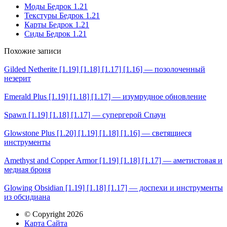
Моды Бедрок 1.21
Текстуры Бедрок 1.21
Карты Бедрок 1.21
Сиды Бедрок 1.21
Похожие записи
Gilded Netherite [1.19] [1.18] [1.17] [1.16] — позолоченный
незерит
Emerald Plus [1.19] [1.18] [1.17] — изумрудное обновление
Spawn [1.19] [1.18] [1.17] — супергерой Спаун
Glowstone Plus [1.20] [1.19] [1.18] [1.16] — светящиеся
инструменты
Amethyst and Copper Armor [1.19] [1.18] [1.17] — аметистовая и
медная броня
Glowing Obsidian [1.19] [1.18] [1.17] — доспехи и инструменты
из обсидиана
© Copyright 2026
Карта Сайта