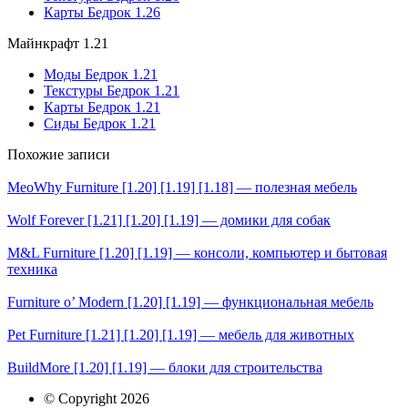
Карты Бедрок 1.26
Майнкрафт 1.21
Моды Бедрок 1.21
Текстуры Бедрок 1.21
Карты Бедрок 1.21
Сиды Бедрок 1.21
Похожие записи
MeoWhy Furniture [1.20] [1.19] [1.18] — полезная мебель
Wolf Forever [1.21] [1.20] [1.19] — домики для собак
M&L Furniture [1.20] [1.19] — консоли, компьютер и бытовая
техника
Furniture o’ Modern [1.20] [1.19] — функциональная мебель
Pet Furniture [1.21] [1.20] [1.19] — мебель для животных
BuildMore [1.20] [1.19] — блоки для строительства
© Copyright 2026