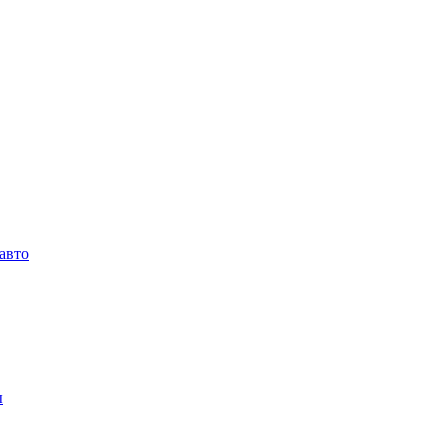
 авто
ы