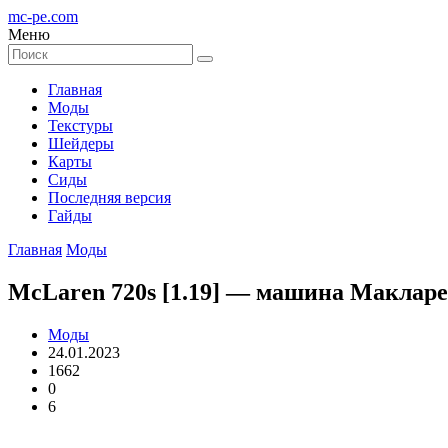
mc-pe
.com
Меню
Главная
Моды
Текстуры
Шейдеры
Карты
Сиды
Последняя версия
Гайды
Главная
Моды
McLaren 720s [1.19] — машина Макларе
Моды
24.01.2023
1662
0
6