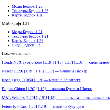
Моды Бедрок 1.26
Текстуры Бедрок 1.26
Карты Бедрок 1.26
Майнкрафт 1.21
Моды Бедрок 1.21
Текстуры Бедрок 1.21
Карты Бедрок 1.21
Сиды Бедрок 1.21
Похожие записи
Honda NSX Type S Zero [1.19] [1.18] [1.17] [1.16] — спортивное
Nascar [1.20] [1.19] [1.18] [1.17] — машины Наскар
Koenigsegg CC850 [1.19] — машина Кенигсегг
Bugatti Chiron [1.20] [1.19] — машина Бугатти Широн
M&L Vehicles [1.20] [1.19] [1.18] — простые машины и самолет
Future F.T Cars [1.20] [1.19] — машины будущего