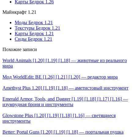
Карты Бедрок 1.26
Майнкрафт 1.21
Моды Бедрок 1.21
Текстуры Бедрок 1.21
Карты Бедрок 1.21
Сиды Бедрок 1.21
Похожие записи
World Animals [1.20] [1.19] [1.18] — животные из реального
мира
Мод WorldEdit: BE [1.26] [1.21] [1.20] — редактор мира
Amethyst Plus 1.20] [1.19] [1.18] — аметистовый инструмент
Emerald Armor, Tools, and Dagger [1.19] [1.18] [1.17] [1.16] —
изумрудная броня и инструменты
Glowstone Plus [1.20] [1.19] [1.18] [1.16] — светящиеся
инструменты
Better: Portal Guns [1.20] [1.19] [1.18] — портальная пушка