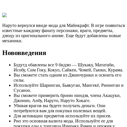
Наруто вернулся ввиде мода для Майнкрафт. В игре появиться
известные каждому фанату персонажи, враги, предметы,
дзюцу из оригинального аниме. Еще будут добавлены новые
механики.
Нововведения
Будутд обавлены все 9 бидзю — Шукаку, Мататаби,
Исобу, Сим Гоку, Кокуо, Сайкен, Чомей, Гьюки, Курама.
Вы сможете стать одним из Джинчурики и освоить его
силы.
Используйте Шаринган, Бьякуган, Мангекё, Риннеган и
Сусаноо.
Вы сможете примерить броню ниндзя, члена Акацуки,
Джонин, Анбу, Наруто, Наруто Хокаге.
Убивая врагов вы будете получать деньги. Они
потребуются вам для покупки полезных вещей.
Для активации предметов используйте их присев.
Рио это основная валюта мода. Используйте ее для
покупки еды у торговца Ичираку Рамен и оружия у