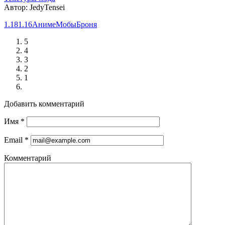
Автор: JedyTensei
1.18
1.16
Аниме
Мобы
Броня
5
4
3
2
1
Добавить комментарий
Имя
*
Email
*
Комментарий