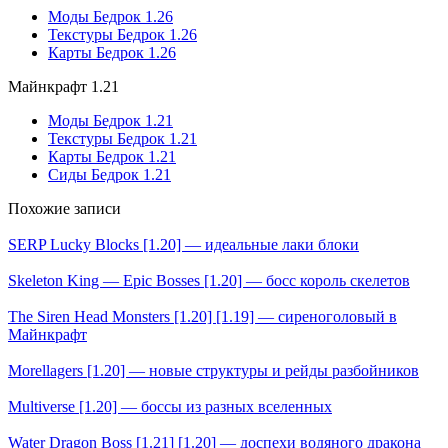
Моды Бедрок 1.26
Текстуры Бедрок 1.26
Карты Бедрок 1.26
Майнкрафт 1.21
Моды Бедрок 1.21
Текстуры Бедрок 1.21
Карты Бедрок 1.21
Сиды Бедрок 1.21
Похожие записи
SERP Lucky Blocks [1.20] — идеальные лаки блоки
Skeleton King — Epic Bosses [1.20] — босс король скелетов
The Siren Head Monsters [1.20] [1.19] — сиреноголовый в
Майнкрафт
Morellagers [1.20] — новые структуры и рейды разбойников
Multiverse [1.20] — боссы из разных вселенных
Water Dragon Boss [1.21] [1.20] — доспехи водяного дракона