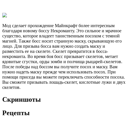
Мод сделает прохождение Майнкрафт более интересным
благодаря новому боссу Некроманту. Это сильное и мрачное
существо, которое владеет таинственным посохом с темной
магией. Также босс носит странную маску, скрывающую его
лицо. Для призыва босса вам нужно создать маску и
разместить ее на скелете. Скелет превратится в босса-
некроманта. Во время боя босс призывает скелетов, метает
ядовитые сгустки, орды зомби и полчища рыцарей-скелетов.
После победы над боссом вы получите посох и маску. Вам
нужно надеть маску прежде чем использовать посох. При
помощи приседа вы можете переключать способности посоха.
Вы сможете призывать лошадь-скелет, кислотные лужи и двух
скелетов.
Скриншоты
Рецепты