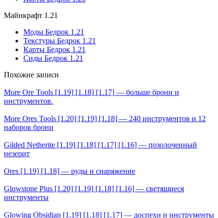
Майнкрафт 1.21
Моды Бедрок 1.21
Текстуры Бедрок 1.21
Карты Бедрок 1.21
Сиды Бедрок 1.21
Похожие записи
More Ore Tools [1.19] [1.18] [1.17] — больше брони и
инструментов.
More Ores Tools [1.20] [1.19] [1.18] — 240 инструментов и 12
наборов брони
Gilded Netherite [1.19] [1.18] [1.17] [1.16] — позолоченный
незерит
Ores [1.19] [1.18] — руды и снаряжение
Glowstone Plus [1.20] [1.19] [1.18] [1.16] — светящиеся
инструменты
Glowing Obsidian [1.19] [1.18] [1.17] — доспехи и инструменты