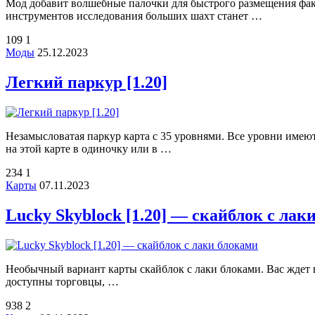
Мод добавит волшебные палочки для быстрого размещения факел
инструментов исследования больших шахт станет …
109
1
Моды
25.12.2023
Легкий паркур [1.20]
Незамысловатая паркур карта с 35 уровнями. Все уровни имеют
на этой карте в одиночку или в …
234
1
Карты
07.11.2023
Lucky Skyblock [1.20] — скайблок с лак
Необычный вариант карты скайблок с лаки блоками. Вас ждет в
доступны торговцы, …
938
2