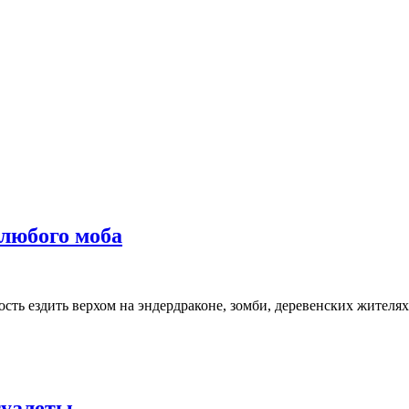
й любого моба
ь ездить верхом на эндердраконе, зомби, деревенских жителях,
 туалеты