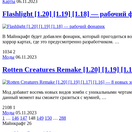
Карты
06.11.2023
Flashlight [1.20] [1.19] [1.18] — рабочий
В Майнкрафт будет добавлен фонарик, который пригодиться во
хоррор картах, где это предусмотренно разработчиком. …
1034
2
Моды
06.11.2023
Rotten Creatures Remake [1.20] [1.19] [1.
Мод добавит восемь новых видов зомби с уникальными чертам
данный момент вы сможете сразиться с мумией, …
2108
1
Моды
05.11.2023
1
…
146
147
148
149
150
…
288
Майнкрафт 26