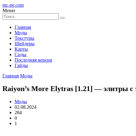
mc-pe
.com
Меню
Главная
Моды
Текстуры
Шейдеры
Карты
Сиды
Последняя версия
Гайды
Главная
Моды
Raiyon’s More Elytras [1.21] — элитры 
Моды
02.08.2024
284
0
1