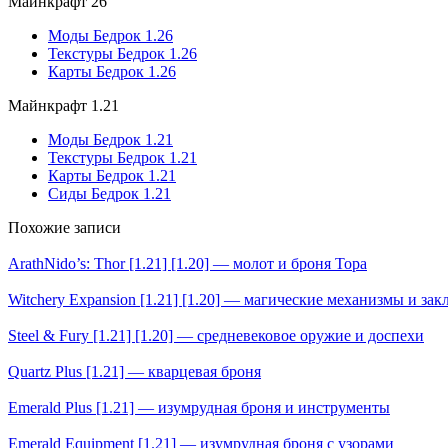
Майнкрафт 26
Моды Бедрок 1.26
Текстуры Бедрок 1.26
Карты Бедрок 1.26
Майнкрафт 1.21
Моды Бедрок 1.21
Текстуры Бедрок 1.21
Карты Бедрок 1.21
Сиды Бедрок 1.21
Похожие записи
ArathNido’s: Thor [1.21] [1.20] — молот и броня Тора
Witchery Expansion [1.21] [1.20] — магические механизмы и за
Steel & Fury [1.21] [1.20] — средневековое оружие и доспехи
Quartz Plus [1.21] — кварцевая броня
Emerald Plus [1.21] — изумрудная броня и инструменты
Emerald Equipment [1.21] — изумрудная броня с узорами