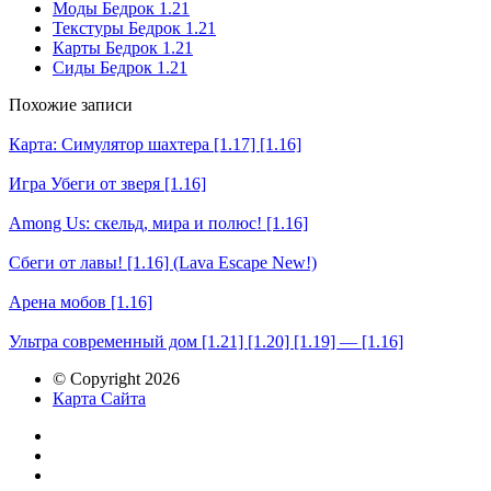
Моды Бедрок 1.21
Текстуры Бедрок 1.21
Карты Бедрок 1.21
Сиды Бедрок 1.21
Похожие записи
Карта: Симулятор шахтера [1.17] [1.16]
Игра Убеги от зверя [1.16]
Among Us: скельд, мира и полюс! [1.16]
Сбеги от лавы! [1.16] (Lava Escape New!)
Арена мобов [1.16]
Ультра современный дом [1.21] [1.20] [1.19] — [1.16]
© Copyright 2026
Карта Сайта